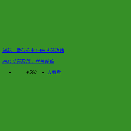
鲜花：爱莎公主 99枝艾莎玫瑰
99枝艾莎玫瑰，丝带装饰
￥598
去看看