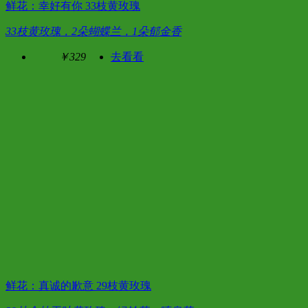
鲜花：幸好有你 33枝黄玫瑰
33枝黄玫瑰，2朵蝴蝶兰，1朵郁金香
￥329
去看看
鲜花：真诚的歉意 29枝黄玫瑰