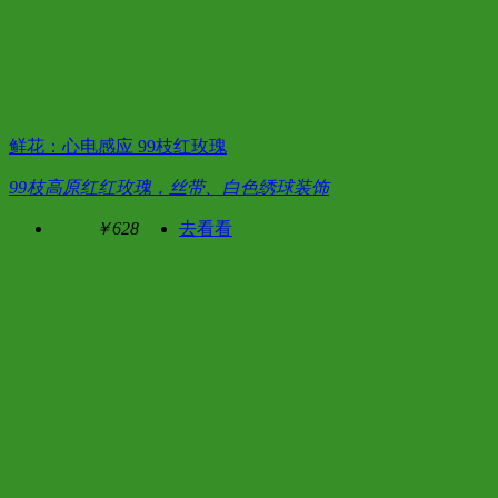
鲜花：心电感应 99枝红玫瑰
99枝高原红红玫瑰，丝带、白色绣球装饰
￥628
去看看