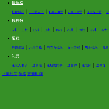
按价格
│
│
│
│
│
特价鲜花
150元以下
150-250元
250-350元
350-550元
5
按枝数
│
│
│
│
│
│
│
│
9枝
11枝
12枝
18枝
19枝
22枝
29枝
33枝
52枝
蛋糕
│
│
│
│
│
鲜奶蛋糕
水果蛋糕
巧克力蛋糕
女士蛋糕
男士蛋糕
儿童
礼品
│
│
│
│
│
送恋人妻子
送男性
送朋友同事
送客户
送老师
送领导
上架时间
价格
更新时间