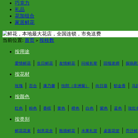
巧克力
礼品
花加组合
家居鲜花
当前位置:
首页
按枝数
>
按用途
│
│
│
│
│
爱情鲜花
生日鲜花
友情鲜花
问候长辈
回报老师
探病慰
按花材
│
│
│
│
│
│
玫瑰
百合
康乃馨
扶郎（非洲菊）
向日葵
郁金香
马
按颜色
│
│
│
│
│
│
│
│
红色
粉色
香槟
黄色
橙色
白色
紫色
蓝色
玫红
按类别
│
│
│
│
│
鲜花花束
创意花盒
瓶插鲜花
水果礼篮
桌面花篮
乔迁鲜