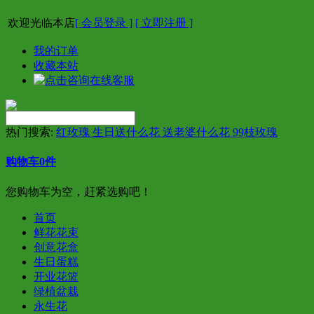
欢迎光临本店
[ 会员登录 ]
[ 立即注册 ]
我的订单
收藏本站
热门搜索:
红玫瑰 生日送什么花 送老婆什么花 99枝玫瑰
购物车
0
件
您购物车为空，赶紧选购吧！
首页
鲜花花束
创意花盒
生日蛋糕
开业花篮
绿植盆栽
永生花