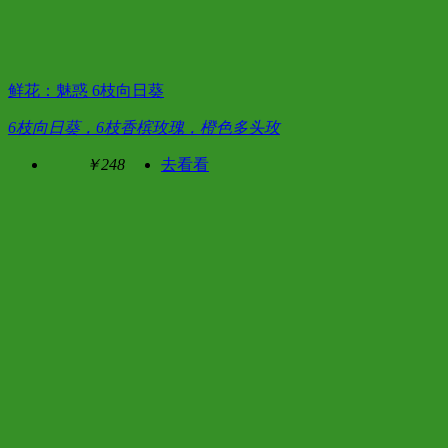
鲜花：魅惑 6枝向日葵
6枝向日葵，6枝香槟玫瑰，橙色多头玫
￥248
去看看