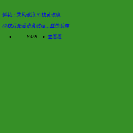
鲜花：乘风破浪 52枝黄玫瑰
52枝月光漫步黄玫瑰，丝带装饰
￥458
去看看