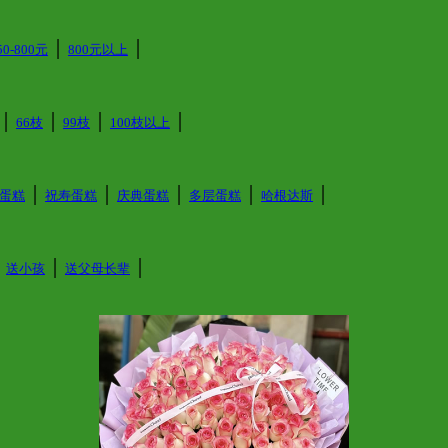
│
│
50-800元
800元以上
│
│
│
│
66枝
99枝
100枝以上
│
│
│
│
│
蛋糕
祝寿蛋糕
庆典蛋糕
多层蛋糕
哈根达斯
│
│
│
送小孩
送父母长辈