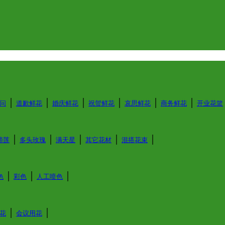
│
│
│
│
│
│
问
道歉鲜花
婚庆鲜花
祝贺鲜花
哀思鲜花
商务鲜花
开业花篮
│
│
│
│
│
蹄莲
多头玫瑰
满天星
其它花材
混搭花束
│
│
│
色
彩色
人工喷色
│
│
花
会议用花