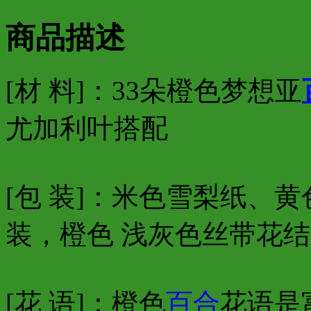
商品描述
[材 料]：33朵橙色梦想亚
尤加利叶搭配
[包 装]：米色雪梨纸、
装，橙色 浅灰色丝带花
[花 语]：
橙色
百合
花语是