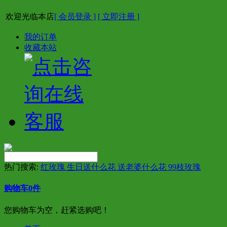
欢迎光临本店
[ 会员登录 ]
[ 立即注册 ]
我的订单
收藏本站
热门搜索:
红玫瑰 生日送什么花 送老婆什么花 99枝玫瑰
购物车
0
件
您购物车为空，赶紧选购吧！