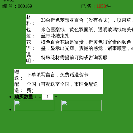
编 号：000169
已 售
：1953
件
材
33朵橙色梦想亚百合（没有香味），喷泉草
料：
包
米色雪梨纸、黄色双面纸、透明玻璃纸精美
装：
丝带花结束扎
花
橙色百合花语是富贵，橙黄色很富贵的颜色
语：
盛，显示出光辉、震撼的感觉，诸事顺意，
说
特殊花材需提前订购或咨询客服
明：
赠
下单填写留言，免费赠送贺卡
送：
配
全国（可配送至全国，市区免配送
送：
费）
购买数量：
-
+