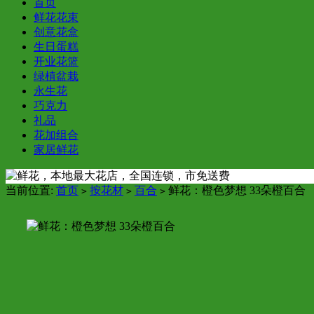
首页
鲜花花束
创意花盒
生日蛋糕
开业花篮
绿植盆栽
永生花
巧克力
礼品
花加组合
家居鲜花
当前位置:
首页
按花材
百合
鲜花：橙色梦想 33朵橙百合
>
>
>