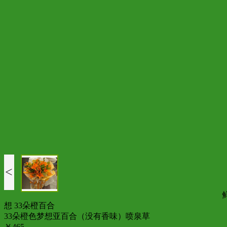
<
想 33朵橙百合
33朵橙色梦想亚百合（没有香味）喷泉草
￥465