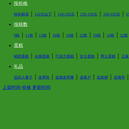
按价格
│
│
│
│
│
特价鲜花
150元以下
150-250元
250-350元
350-550元
5
按枝数
│
│
│
│
│
│
│
│
9枝
11枝
12枝
18枝
19枝
22枝
29枝
33枝
52枝
蛋糕
│
│
│
│
│
鲜奶蛋糕
水果蛋糕
巧克力蛋糕
女士蛋糕
男士蛋糕
儿童
礼品
│
│
│
│
│
送恋人妻子
送男性
送朋友同事
送客户
送老师
送领导
上架时间
价格
更新时间