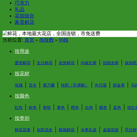
巧克力
礼品
花加组合
家居鲜花
当前位置:
首页
按枝数
99枝
>
>
按用途
│
│
│
│
│
爱情鲜花
生日鲜花
友情鲜花
问候长辈
回报老师
探病慰
按花材
│
│
│
│
│
│
玫瑰
百合
康乃馨
扶郎（非洲菊）
向日葵
郁金香
马
按颜色
│
│
│
│
│
│
│
│
红色
粉色
香槟
黄色
橙色
白色
紫色
蓝色
玫红
按类别
│
│
│
│
│
鲜花花束
创意花盒
瓶插鲜花
水果礼篮
桌面花篮
乔迁鲜