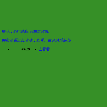
鲜花：心电感应 99枝红玫瑰
99枝高原红红玫瑰，丝带、白色绣球装饰
￥628
去看看