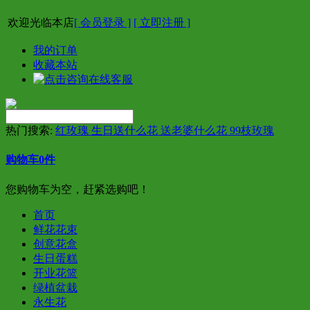
欢迎光临本店
[ 会员登录 ]
[ 立即注册 ]
我的订单
收藏本站
热门搜索:
红玫瑰 生日送什么花 送老婆什么花 99枝玫瑰
购物车
0
件
您购物车为空，赶紧选购吧！
首页
鲜花花束
创意花盒
生日蛋糕
开业花篮
绿植盆栽
永生花