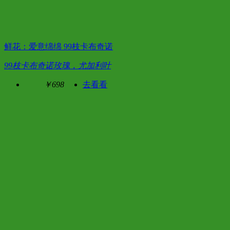
鲜花：爱意绵绵 99枝卡布奇诺
99枝卡布奇诺玫瑰，尤加利叶
￥698
去看看