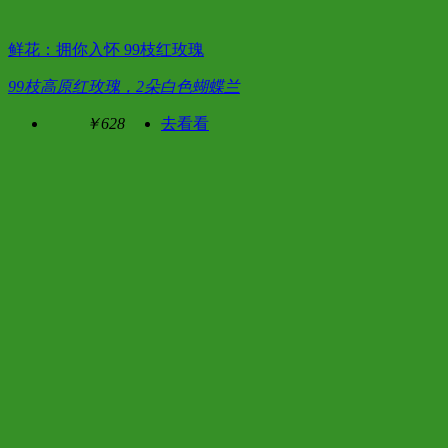
鲜花：拥你入怀 99枝红玫瑰
99枝高原红玫瑰，2朵白色蝴蝶兰
￥628
去看看