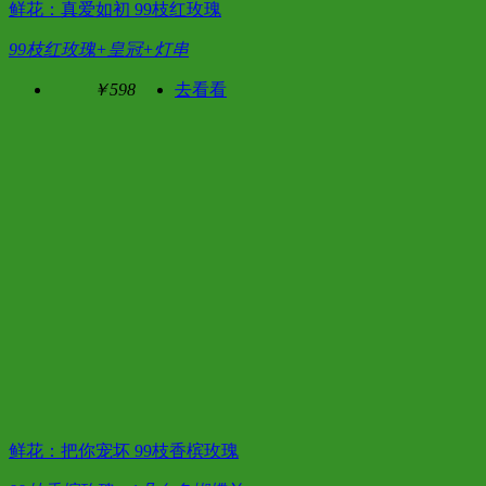
鲜花：真爱如初 99枝红玫瑰
99枝红玫瑰+皇冠+灯串
￥598
去看看
鲜花：把你宠坏 99枝香槟玫瑰