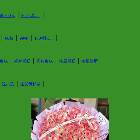
│
│
50-800元
800元以上
│
│
│
│
66枝
99枝
100枝以上
│
│
│
│
│
蛋糕
祝寿蛋糕
庆典蛋糕
多层蛋糕
哈根达斯
│
│
│
送小孩
送父母长辈