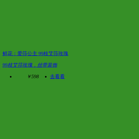
鲜花：爱莎公主 99枝艾莎玫瑰
99枝艾莎玫瑰，丝带装饰
￥598
去看看