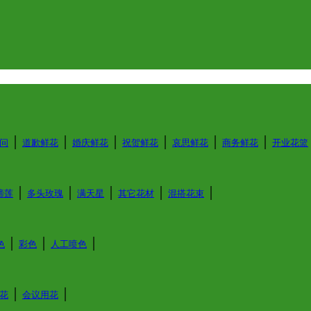
│
│
│
│
│
│
问
道歉鲜花
婚庆鲜花
祝贺鲜花
哀思鲜花
商务鲜花
开业花篮
│
│
│
│
│
蹄莲
多头玫瑰
满天星
其它花材
混搭花束
│
│
│
色
彩色
人工喷色
│
│
花
会议用花