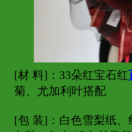
[材 料]：33朵红宝石红
菊、尤加利叶搭配
[包 装]：白色雪梨纸