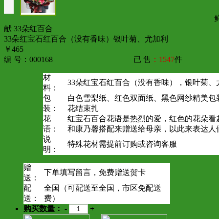
献 33朵红百合
33朵红宝石红百合（没有香味）银叶菊、尤加利
￥465
编 号：000168
已 售
：1547
件
材
33朵红宝石红百合（没有香味），银叶菊、
料：
包
白色雪梨纸、红色双面纸、黑色网纱精美包
装：
花结束扎
花
红宝石百合花语是热烈的爱，红色的花朵看
语：
和康乃馨搭配来赠送给母亲，以此来表达人
说
特殊花材需提前订购或咨询客服
明：
赠
下单填写留言，免费赠送贺卡
送：
配
全国（可配送至全国，市区免配送
送：
费）
购买数量：
-
+