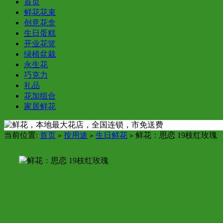
首页
鲜花花束
创意花盒
生日蛋糕
开业花篮
绿植盆栽
永生花
巧克力
礼品
花加组合
家居鲜花
当前位置:
首页
按用途
生日鲜花
鲜花：思恋 19枝红玫瑰
>
>
>