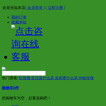
欢迎光临本店
[ 会员登录 ]
[ 立即注册 ]
我的订单
收藏本站
热门搜索:
红玫瑰 生日送什么花 送老婆什么花 99枝玫瑰
购物车
0
件
您购物车为空，赶紧选购吧！