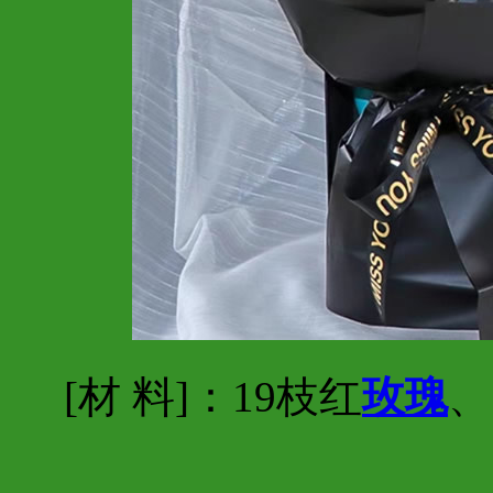
[材 料]：19枝红
玫瑰
、