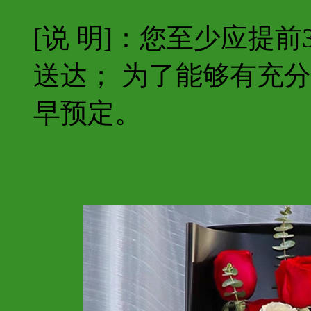
[说 明]：您至少应提
送达； 为了能够有充
早预定。