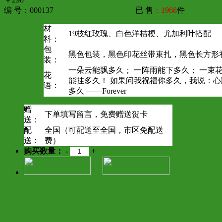
编 号：000137
已 售
：1968
件
材
19枝红玫瑰、白色洋桔梗、尤加利叶搭配
料：
包
黑色包装，黑色印花丝带束扎，黑色长方形
装：
一朵云能飘多久； 一阵雨能下多久； 一束
花
能挂多久！ 如果问我祝福你多久，我说：
语：
多久 ——Forever
赠
下单填写留言，免费赠送贺卡
送：
配
全国（可配送至全国，市区免配送
送：
费）
购买数量：
-
+