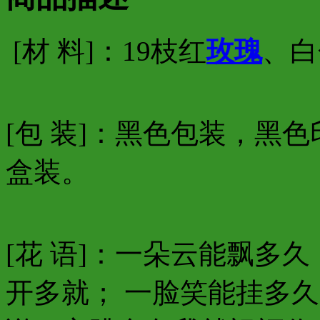
[材 料]：19枝红
玫瑰
、白
[包 装]：黑色包装，黑
盒装。
[花 语]：一朵云能飘多
开多就； 一脸笑能挂多