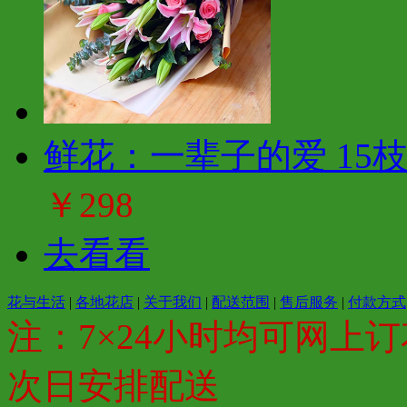
鲜花：一辈子的爱 15
￥298
去看看
花与生活
|
各地花店
|
关于我们
|
配送范围
|
售后服务
|
付款方式
注：7×24小时均可网上订
次日安排配送