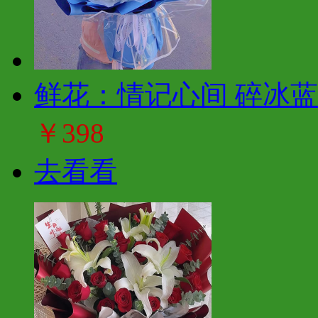
鲜花：情记心间 碎冰
￥398
去看看