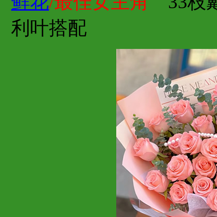
鲜花
/最佳女主角
33枝
利叶搭配